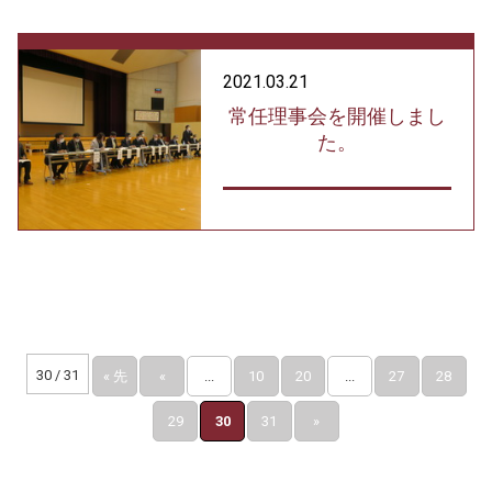
2021.03.21
常任理事会を開催しまし
た。
30 / 31
« 先
«
...
10
20
...
27
28
頭
29
30
31
»