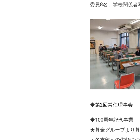
委員8名、学校関係者
◆
第2回常任理事会
◆
100周年記念事業
★募金グループより募
・各支部への依頼につ