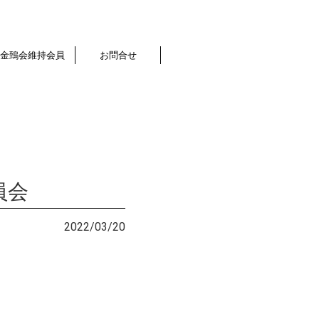
金鵄会維持会員
お問合せ
員会
2022/03/20