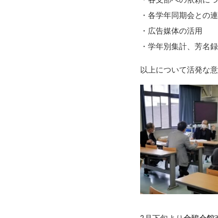
・各学年同期会との連
・広告媒体の活用
・学年別集計、芳名録
以上について
活発な意
2月下旬より
金鵄会館