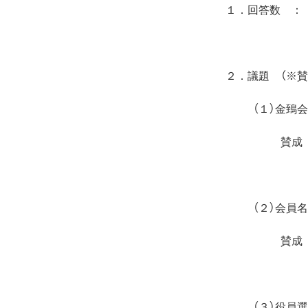
１．回答数 ：
２．議題 （※賛
（１）金鵄
賛成
（２）会員
賛成
（３）役員