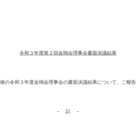
令和３年度第２回金鵄会理事会書面決議結果
催の令和３年度金鵄会理事会の書面決議結果について、ご報告
－ 記 －