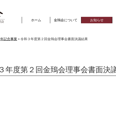
ホーム
金鵄会について
お知らせ
周年記念事業
令和３年度第２回金鵄会理事会書面決議結果
３年度第２回金鵄会理事会書面決