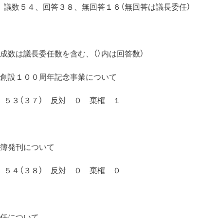
 議数５４、回答３８、無回答１６（無回答は議長委任）
成数は議長委任数を含む、（）内は回答数）
会創設１００周年記念事業について
 ５３（３７） 反対 ０ 棄権 １
名簿発刊について
 ５４（３８） 反対 ０ 棄権 ０
選任について